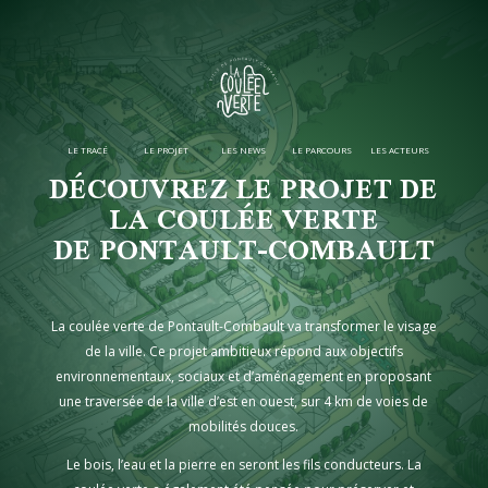
LE TRACÉ
LE PROJET
LES NEWS
LE PARCOURS
LES ACTEURS
DÉCOUVREZ LE PROJET DE
LA COULÉE VERTE
DE PONTAULT-COMBAULT
La coulée verte de Pontault-Combault va transformer le visage
de la ville. Ce projet ambitieux répond aux objectifs
environnementaux, sociaux et d’aménagement en proposant
une traversée de la ville d’est en ouest, sur 4 km de voies de
mobilités douces.
Le bois, l’eau et la pierre en seront les fils conducteurs. La